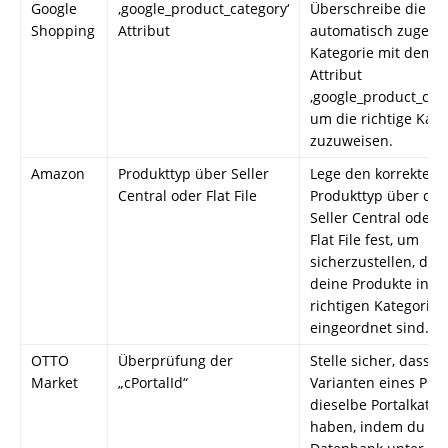
Google
‚google_product_category‘
Überschreibe die
Shopping
Attribut
automatisch zugewi
Kategorie mit dem
Attribut
‚google_product_cate
um die richtige Kate
zuzuweisen.
Amazon
Produkttyp über Seller
Lege den korrekten
Central oder Flat File
Produkttyp über die
Seller Central oder 
Flat File fest, um
sicherzustellen, das
deine Produkte in di
richtigen Kategorien
eingeordnet sind.
OTTO
Überprüfung der
Stelle sicher, dass al
Market
„cPortalId“
Varianten eines Pro
dieselbe Portalkateg
haben, indem du di