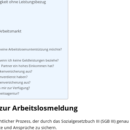
gkeit ohne Leistungsbezug
Arbeitsmarkt
 keine Arbeitslosenunterstützung möchte?
wenn ich keine Geldleistungen beziehe?
n Partner ein hohes Einkommen hat?
ankenversicherung aus?
enverdienst haben?
ntenversicherung aus?
mir zur Verfügung?
beitsagentur?
 zur Arbeitslosmeldung
htlicher Prozess, der durch das Sozialgesetzbuch III (SGB III) gen
hte und Ansprüche zu sichern.