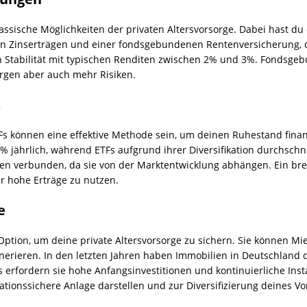
ssische Möglichkeiten der privaten Altersvorsorge. Dabei hast du 
en Zinserträgen und einer fondsgebundenen Rentenversicherung, d
ten Stabilität mit typischen Renditen zwischen 2% und 3%. Fondsge
rgen aber auch mehr Risiken.
s
TFs können eine effektive Methode sein, um deinen Ruhestand fina
% jährlich, während ETFs aufgrund ihrer Diversifikation durchschn
ken verbunden, da sie von der Marktentwicklung abhängen. Ein breit
r hohe Erträge zu nutzen.
e
 Option, um deine private Altersvorsorge zu sichern. Sie können 
erieren. In den letzten Jahren haben Immobilien in Deutschland du
 erfordern sie hohe Anfangsinvestitionen und kontinuierliche Inst
lationssichere Anlage darstellen und zur Diversifizierung deines Vo