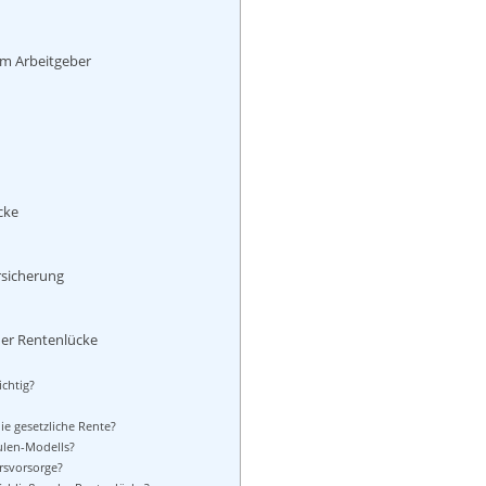
om Arbeitgeber
cke
rsicherung
der Rentenlücke
ichtig?
e gesetzliche Rente?
ulen-Modells?
ersvorsorge?