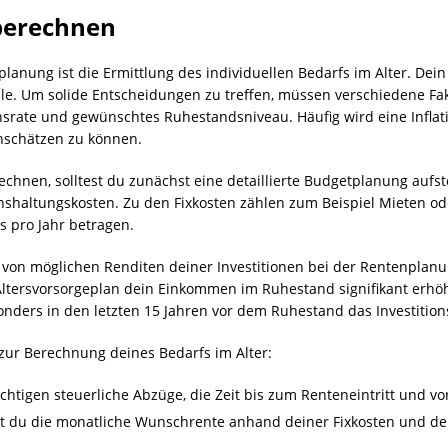
 berechnen
nplanung ist die Ermittlung des individuellen Bedarfs im Alter. De
olle. Um solide Entscheidungen zu treffen, müssen verschiedene Fa
ionsrate und gewünschtes Ruhestandsniveau. Häufig wird eine Infl
inschätzen zu können.
chnen, solltest du zunächst eine detaillierte Budgetplanung aufste
enshaltungskosten. Zu den Fixkosten zählen zum Beispiel Mieten o
s pro Jahr betragen.
e von möglichen Renditen deiner Investitionen bei der Rentenplanu
ltersvorsorgeplan dein Einkommen im Ruhestand signifikant erhöhe
nders in den letzten 15 Jahren vor dem Ruhestand das Investitions
zur Berechnung deines Bedarfs im Alter:
chtigen steuerliche Abzüge, die Zeit bis zum Renteneintritt und vo
test du die monatliche Wunschrente anhand deiner Fixkosten und