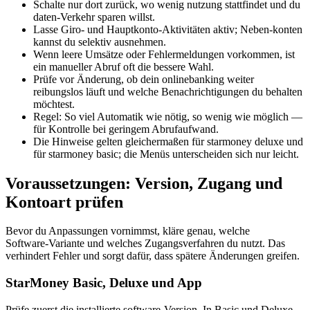
Schalte nur dort zurück, wo wenig nutzung stattfindet und du
daten-Verkehr sparen willst.
Lasse Giro- und Hauptkonto-Aktivitäten aktiv; Neben-konten
kannst du selektiv ausnehmen.
Wenn leere Umsätze oder Fehlermeldungen vorkommen, ist
ein manueller Abruf oft die bessere Wahl.
Prüfe vor Änderung, ob dein onlinebanking weiter
reibungslos läuft und welche Benachrichtigungen du behalten
möchtest.
Regel: So viel Automatik wie nötig, so wenig wie möglich —
für Kontrolle bei geringem Abrufaufwand.
Die Hinweise gelten gleichermaßen für starmoney deluxe und
für starmoney basic; die Menüs unterscheiden sich nur leicht.
Voraussetzungen: Version, Zugang und
Kontoart prüfen
Bevor du Anpassungen vornimmst, kläre genau, welche
Software‑Variante und welches Zugangsverfahren du nutzt. Das
verhindert Fehler und sorgt dafür, dass spätere Änderungen greifen.
StarMoney Basic, Deluxe und App
Prüfe zuerst die installierte software‑Version. In Basic und Deluxe