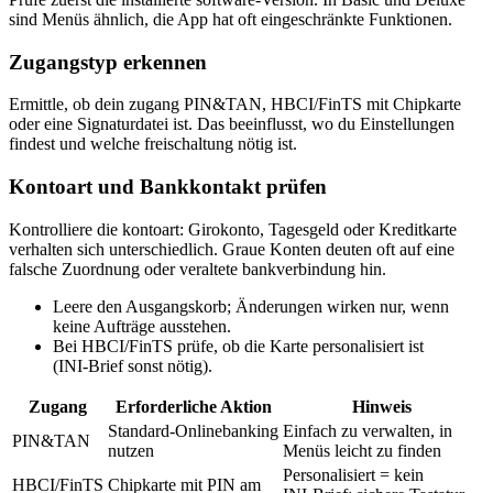
sind Menüs ähnlich, die App hat oft eingeschränkte Funktionen.
Zugangstyp erkennen
Ermittle, ob dein zugang PIN&TAN, HBCI/FinTS mit Chipkarte
oder eine Signaturdatei ist. Das beeinflusst, wo du Einstellungen
findest und welche freischaltung nötig ist.
Kontoart und Bankkontakt prüfen
Kontrolliere die kontoart: Girokonto, Tagesgeld oder Kreditkarte
verhalten sich unterschiedlich. Graue Konten deuten oft auf eine
falsche Zuordnung oder veraltete bankverbindung hin.
Leere den Ausgangskorb; Änderungen wirken nur, wenn
keine Aufträge ausstehen.
Bei HBCI/FinTS prüfe, ob die Karte personalisiert ist
(INI‑Brief sonst nötig).
Zugang
Erforderliche Aktion
Hinweis
Standard‑Onlinebanking
Einfach zu verwalten, in
PIN&TAN
nutzen
Menüs leicht zu finden
Personalisiert = kein
HBCI/FinTS
Chipkarte mit PIN am