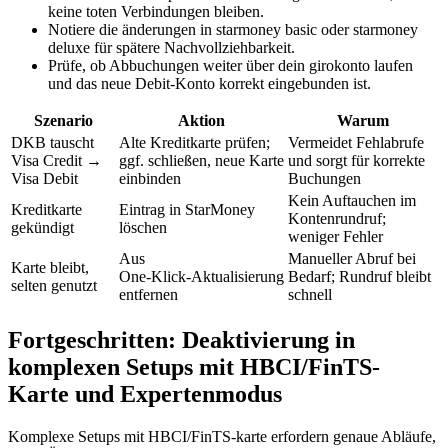
keine toten Verbindungen bleiben.
Notiere die änderungen in starmoney basic oder starmoney
deluxe für spätere Nachvollziehbarkeit.
Prüfe, ob Abbuchungen weiter über dein girokonto laufen
und das neue Debit-Konto korrekt eingebunden ist.
Szenario
Aktion
Warum
DKB tauscht
Alte Kreditkarte prüfen;
Vermeidet Fehlabrufe
Visa Credit →
ggf. schließen, neue Karte
und sorgt für korrekte
Visa Debit
einbinden
Buchungen
Kein Auftauchen im
Kreditkarte
Eintrag in StarMoney
Kontenrundruf;
gekündigt
löschen
weniger Fehler
Aus
Manueller Abruf bei
Karte bleibt,
One‑Klick‑Aktualisierung
Bedarf; Rundruf bleibt
selten genutzt
entfernen
schnell
Fortgeschritten: Deaktivierung in
komplexen Setups mit HBCI/FinTS-
Karte und Expertenmodus
Komplexe Setups mit HBCI/FinTS‑karte erfordern genaue Abläufe,