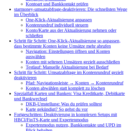
Kontoart und Bankkontakt prüfen
starmoney-umsatzabfrage-deaktivieren: Die schnellsten Wege
im Überblick
One-Klick-Aktualisierung anpassen
Kontenrundruf individuell steuern
Konto/Karte aus der Aktualisierung nehmen oder
schließen
Schritt für Schritt: One-Klick-Aktualisierung so anpassen,
dass bestimmte Konten keine Umsätze mehr abrufen
Navigation: Einstellungen öffnen und Konten
auswählen
Konten mit seltenen Umsätzen gezielt ausschließen
Testlauf: Manuelle Aktualisierung bei Bedarf
Schritt für Schritt: Umsatzabfrage im Kontenrundruf gezielt
deaktivieren
Pfad: Navigationsleiste → Konten → Kontenrundruf
Konten abwählen statt komplett zu löschen
Spezialfall Karten und Banken: Visa Kreditkarte, Debitkarte
und Bankwechsel
DKB‑Umstellung: Was du prüfen solltest
Karte gekündigt? So gehst du vor
Fortgeschritten: Deaktivierung in komplexen Setups mit
HBCI/FinTS-Karte und Expertenmodus
Expertenmodus nutzen, Bankkontakte und UPD im
Blick behalten