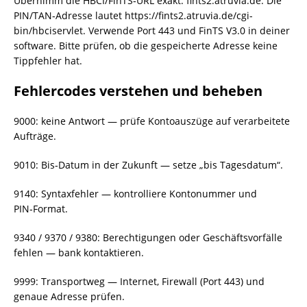
Übernimm die HBCI/FinTS‑URL exakt: fints2.atruvia.de. Die
PIN/TAN‑Adresse lautet https://fints2.atruvia.de/cgi-
bin/hbciservlet. Verwende Port 443 und FinTS V3.0 in deiner
software. Bitte prüfen, ob die gespeicherte Adresse keine
Tippfehler hat.
Fehlercodes verstehen und beheben
9000: keine Antwort — prüfe Kontoauszüge auf verarbeitete
Aufträge.
9010: Bis‑Datum in der Zukunft — setze „bis Tagesdatum“.
9140: Syntaxfehler — kontrolliere Kontonummer und
PIN‑Format.
9340 / 9370 / 9380: Berechtigungen oder Geschäftsvorfälle
fehlen — bank kontaktieren.
9999: Transportweg — Internet, Firewall (Port 443) und
genaue Adresse prüfen.