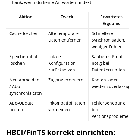
Bank, wenn du keine Antworten findest.
Aktion
Zweck
Erwartetes
Ergebnis
Cache löschen
Alte temporäre
Schnellere
Daten entfernen
Synchronisation,
weniger Fehler
Speicherinhalt
Lokale
Sauberes Profil,
löschen
Konfiguration
nötig bei
zurücksetzen
Datenkorruption
Neu anmelden
Zugang erneuern
Konten laden
/ Abo
wieder zuverlässig
synchronisieren
App‑Update
Inkompatibilitäten
Fehlerbehebung
prüfen
vermeiden
bei
Versionsproblemen
HBCI/FinTS korrekt einrichten: