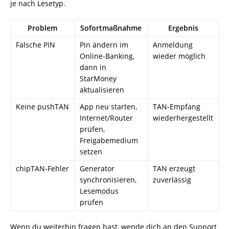
je nach Lesetyp.
Problem
Sofortmaßnahme
Ergebnis
Falsche PIN
Pin ändern im
Anmeldung
Online‑Banking,
wieder möglich
dann in
StarMoney
aktualisieren
Keine pushTAN
App neu starten,
TAN‑Empfang
Internet/Router
wiederhergestellt
prüfen,
Freigabemedium
setzen
chipTAN‑Fehler
Generator
TAN erzeugt
synchronisieren,
zuverlässig
Lesemodus
prüfen
Wenn du weiterhin fragen hast, wende dich an den Support